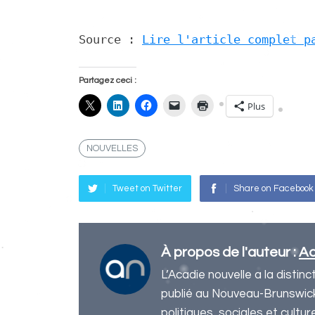
Source : 
Lire l'article complet p
Partagez ceci :
Plus
NOUVELLES
Tweet on Twitter
Share on Facebook
À propos de l'auteur :
Ac
L’Acadie nouvelle a la distin
publié au Nouveau-Brunswick 
politiques, sociales et cult