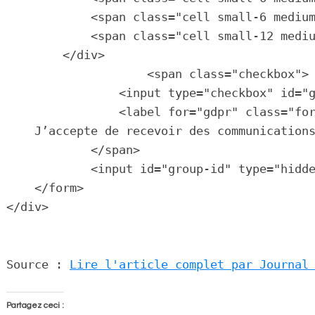
            <span class="cell small-6 medium
            <span class="cell small-12 mediu
        </div>

                    <span class="checkbox">

                <input type="checkbox" id="g
                <label for="gdpr" class="for
    J’accepte de recevoir des communications
            </span>

            <input id="group-id" type="hidde
    </form>

Source : 
Lire l'article complet par Journal
Partagez ceci :