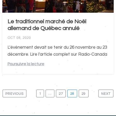
Le traditionnel marché de Noël
allemand de Québec annulé
OCT 08, 2020
L’événement devait se tenir du 26 novembre au 23
décembre. Lire l'article complet sur Radio-Canada
Poursuivre la lecture
Pagination
PREVIOUS
1
…
27
28
29
NEXT
des
publications