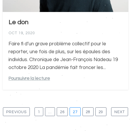
Le don
OCT 19, 2020
Faire fi d’un grave problème collectif pour le
reporter, une fois de plus, sur les épaules des
individus. Chronique de Jean-François Nadeau 19
octobre 2020 La pandémie fait froncer les...
Poursuivre la lecture
Pagination
PREVIOUS
1
…
26
27
28
29
NEXT
des