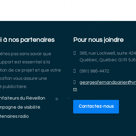
i à nos partenaires
Pour nous joindre
385, rue Lockwell, suite 424
’êtes pas sans savoir que
Québec, Québec G1R 5J6
upport est essentiel à la
tion de ce projet et que votre
(581) 986-4472
ipation vous assure une
georgesfernandpoirier@ym
té publicitaire.
m
nfaiteurs du Réveillon
Contactez-nous
pagne de visibilité
tenaires radio