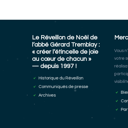
publications
Le Réveillon de Noël de
Merc
l’abbé Gérard Tremblay :
Vous n
« créer l’étincelle de joie
au cœur de chacun »
votre s
— depuis 1997 !
réalisa
partic
Historique du Réveillon
visibili
Communiqués de presse
Bie
Archives
Cam
Par